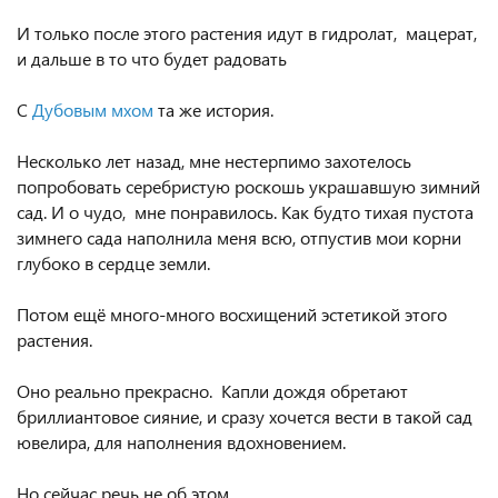
⠀
И только после этого растения идут в гидролат, мацерат,
и дальше в то что будет радовать
⠀
С
Дубовым мхом
та же история.
⠀
Несколько лет назад, мне нестерпимо захотелось
попробовать серебристую роскошь украшавшую зимний
сад. И о чудо, мне понравилось. Как будто тихая пустота
зимнего сада наполнила меня всю, отпустив мои корни
глубоко в сердце земли.
⠀
Потом ещё много-много восхищений эстетикой этого
растения.
⠀
Оно реально прекрасно. Капли дождя обретают
бриллиантовое сияние, и сразу хочется вести в такой сад
ювелира, для наполнения вдохновением.
⠀
Но сейчас речь не об этом.