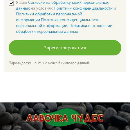
Я даю
Cогласие на обработку моих персональных
данных
на условиях
Политики конфиденциальности
и
Политики обработки персональной
информации
Политика конфиденциальности
персональной информации
,
Политика в отношении
обработки персональных данных
Зарегистрироваться
Пароль должен быть не менее 6 символов длиной.