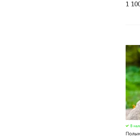
1 10
В на
Полын