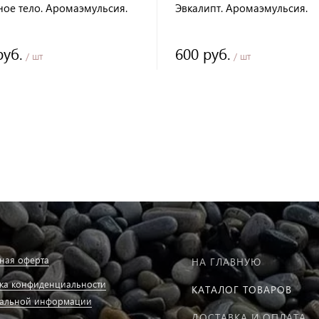
ное тело. Аромаэмульсия.
Эвкалипт. Аромаэмульсия.
руб.
600 руб.
/ шт
/ шт
ная оферта
НА ГЛАВНУЮ
ка конфиденциальности
КАТАЛОГ ТОВАРОВ
альной информации
ДОСТАВКА И ОПЛАТА