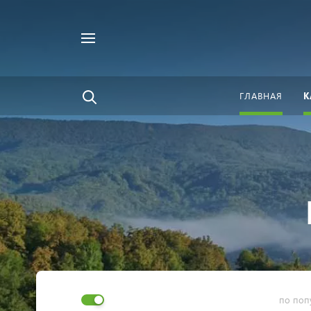
Например,
Найти
велосипед
везде
ГЛАВНАЯ
К
по поп