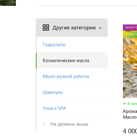
Другие категории
МНОГ
СОВЕТ
Гидролаты
Косметические масла
Мыло ручной работы
Шампунь
В на
Уход и SPA
Арома
Масло
На уровень выше
4 00