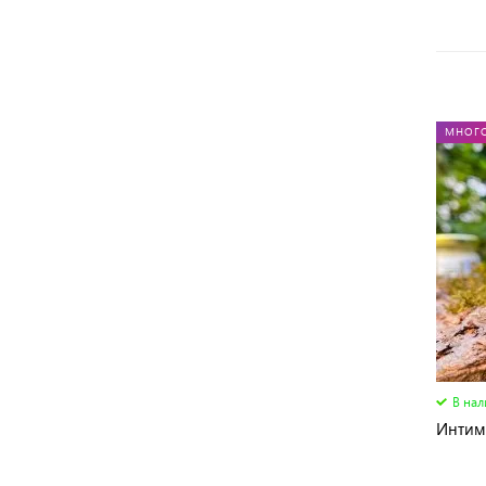
МНОГ
В на
Интим