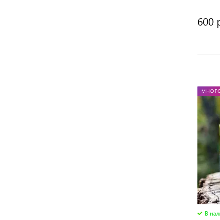
600 
МНОГ
В на