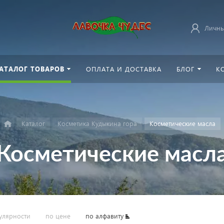
Личны
АТАЛОГ ТОВАРОВ
ОПЛАТА И ДОСТАВКА
БЛОГ
К
Каталог
Косметика Кудыкина гора
Косметические масла
Косметические масл
улярности
по цене
по алфавиту