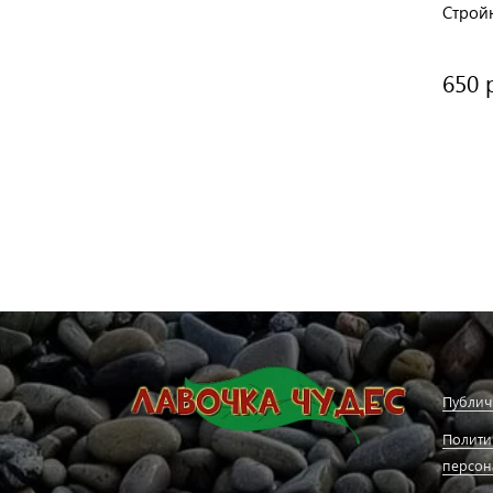
Строй
650 
Публич
Полити
персон