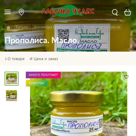
Каталог
Косметика Кудыкина гора
Косметические масла
Прополиса. Масло.
О товаре
Цена и заказ
МНОГО ПОКУПАЮТ
СОВЕТУЕМ