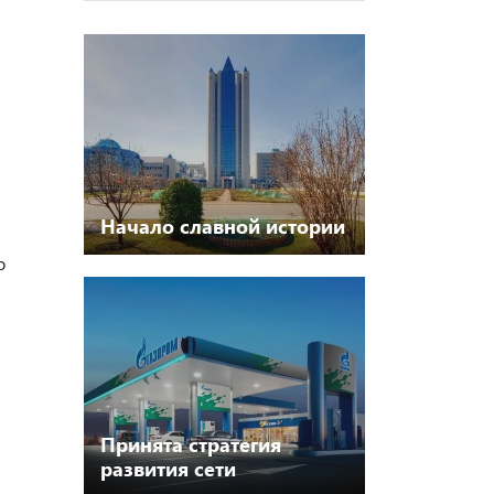
Начало славной истории
о
Принята стратегия
развития сети
придорожных АЗС