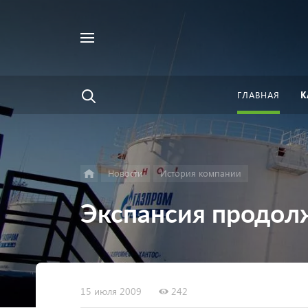
Например,
Найти
велосипед
везде
ГЛАВНАЯ
К
Новости
История компании
Экспансия продол
15 июля 2009
242