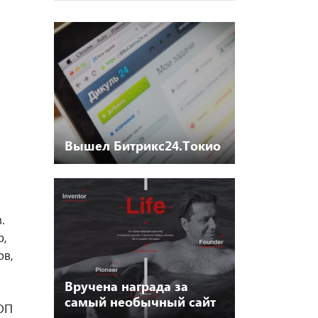
Вышел Битрикс24.Токио
.
р,
ов,
Вручена награда за
самый необычный сайт
ОП
года