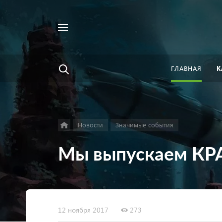
Например,
Найти
велосипед
везде
ГЛАВНАЯ
К
Новости
Значимые события
Мы выпускаем КР
12 ноября 2017
273