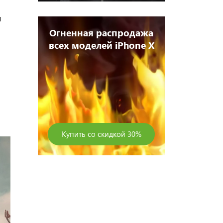
я
одажа
Огненная
hone X
всех моде
Оставить отзыв
 30%
Купить со