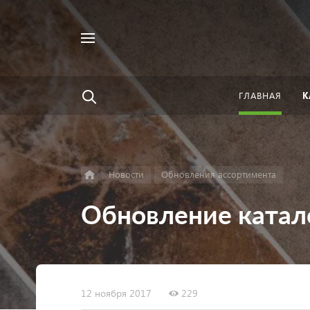
Например,
Найти
велосипед
везде
ГЛАВНАЯ
К
Новости
Обновления ассортимента
Обновление катал
12 ноября 2017
229