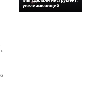
увеличивающий
конверсию сайтов до 10
раз!
а
н,
из