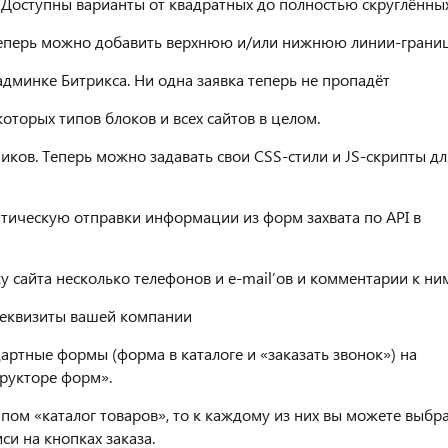
Доступны варианты от квадратных до полностью скруглённых
Теперь можно добавить верхнюю и/или нижнюю линии-грани
админке Битрикса. Ни одна заявка теперь не пропадёт
оторых типов блоков и всех сайтов в целом.
ков. Теперь можно задавать свои CSS-стили и JS-скрипты дл
тическую отправки информации из форм захвата по API в
 сайта несколько телефонов и e-mail’oв и комментарии к ни
реквизиты вашей компании
артные формы (форма в каталоге и «заказать звонок») на
рукторе форм».
типом «каталог товаров», то к каждому из них вы можете выбр
си на кнопках заказа.