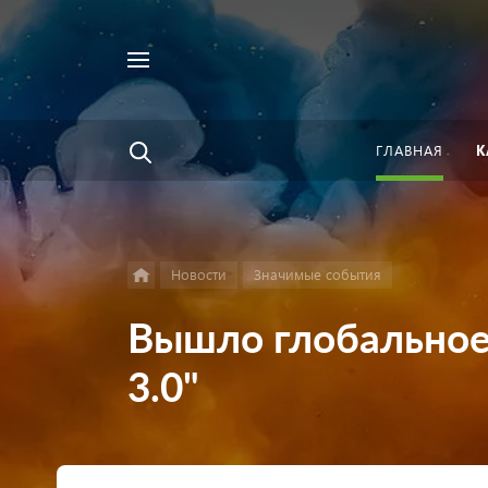
Например,
Найти
велосипед
везде
ГЛАВНАЯ
К
Новости
Значимые события
Вышло глобальное
3.0"