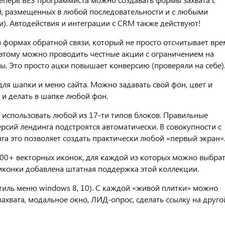
, размещенных в любой последовательности и с любыми
). Автодействия и интеграции с CRM также действуют!
 формах обратной связи, который не просто отсчитывает вре
я этому можно проводить честные акции с ограничением на
ы. Это просто ацки повышает конверсию (проверяли на себе)
ля шапки и меню сайта. Можно задавать свой фон, цвет и
и делать в шапке любой фон.
 использовать любой из 17-ти типов блоков. Правильные
рсий лендинга подстроятся автоматически. В совокупности с
 это позволяет создать практически любой «первый экран»
000+ векторных иконок, для каждой из которых можно выбра
 иконки добавлена штатная поддержка этой коллекции.
тиль меню windows 8, 10). С каждой «живой плитки» можно
захвата, модальное окно, ЛИД-опрос, сделать ссылку на друго