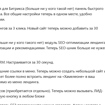
для Битрикса (больше ни у кого такой нет) панель быстрого
а. Все общие настройки теперь в одном месте, удобно
ми.
гов за 3 клика. Новый сайт теперь можно добавить за 30
льше ни у кого такого нет) модуль SEO-оптимизации лендинг
изации и рекомендациями. Теперь SEO-шник больше не нуже
M. Настраивается за 30 секунд.
ние ссылки в меню. Теперь можно создать небольшой сайт 
ет более полно встроить лендинг на «Хамелеоне» в ваш
рямо из меню лендинга.
ов (приобретается отдельно). Теперь можно вызывать ЛИД-
ную кнопку в любом блоке
Теперь БЕЗ программиста можно создавать формы захвата с