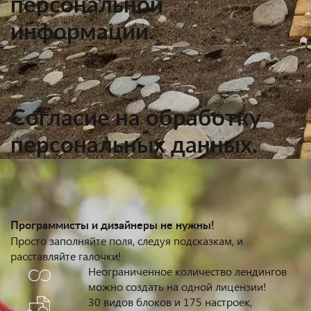
персональной
информации.
Согласие на обработку
персональных данных.
Программисты и дизайнеры не нужны!
Просто заполняйте поля, следуя подсказкам, и
расставляйте галочки!
Неограниченное количество лендингов
можно создать на одной лицензии!
30 видов блоков и 175 настроек,