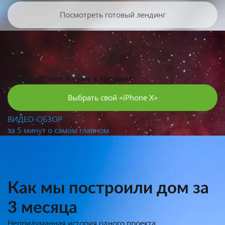
Посмотреть готовый лендинг
Новый «iPhone X» уже в продаже!
Выбрать свой «iPhone X»
ВИДЕО-ОБЗОР
за 5 минут о самом главном
Как мы построили дом за
3 месяца
Непридуманная история одного проекта