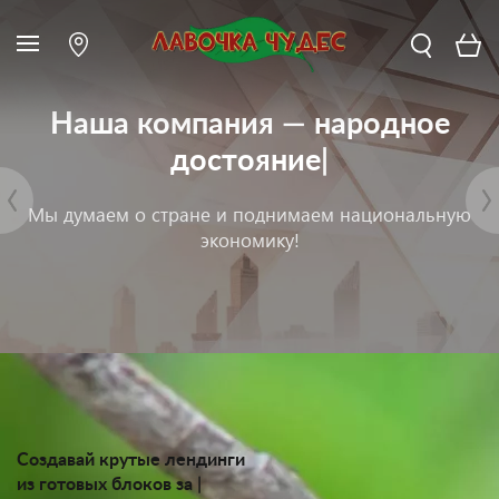
Наша компания —
народное
достояние
|
Мы думаем о стране и поднимаем национальную
экономику!
Создавай крутые лендинги
без привлечени
|