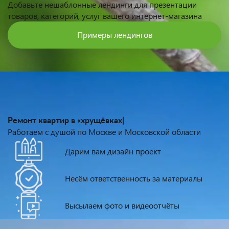
Добавьте нешаблонные лендинги для презентации
товаров, категорий, услуг вашего интернет-магазина
Примеры лендингов
Ремонт квартир
в «хрущёвках» и «сталинках»
|
Работаем с душой по Москве и Московской области
Дарим вам дизайн проект
Несём ответственность за материалы
Высылаем фото и видеоотчёты