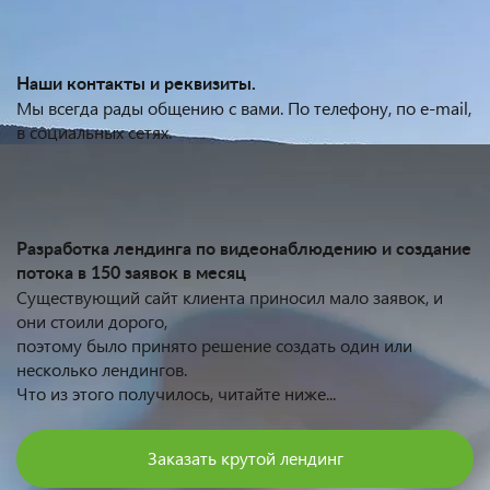
Наши контакты и реквизиты.
Мы всегда рады общению с вами. По телефону, по e-mail,
в социальных сетях.
Разработка лендинга по видеонаблюдению и создание
потока в 150 заявок в месяц
Существующий сайт клиента приносил мало заявок, и
они стоили дорого,
поэтому было принято решение создать один или
несколько лендингов.
Что из этого получилось, читайте ниже...
Заказать крутой лендинг