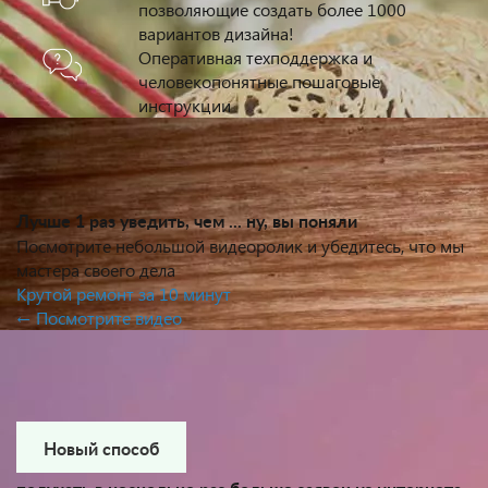
позволяющие создать более 1000
вариантов дизайна!
Оперативная техподдержка и
человекопонятные пошаговые
инструкции
Лучше 1 раз уведить, чем ... ну, вы поняли
Посмотрите небольшой видеоролик и убедитесь, что мы
мастера своего дела
Крутой ремонт за 10 минут
← Посмотрите видео
Новый способ